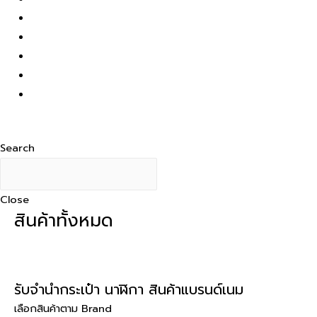
ฝากขาย
ร้านค้า
บทความ
เกี่ยวกับเรา
ติดต่อเรา
Facebook-f
Line
Instagram
Search
Close
สินค้าทั้งหมด
รับจำนำกระเป๋า นาฬิกา สินค้าแบรนด์เนม
เลือกสินค้าตาม Brand