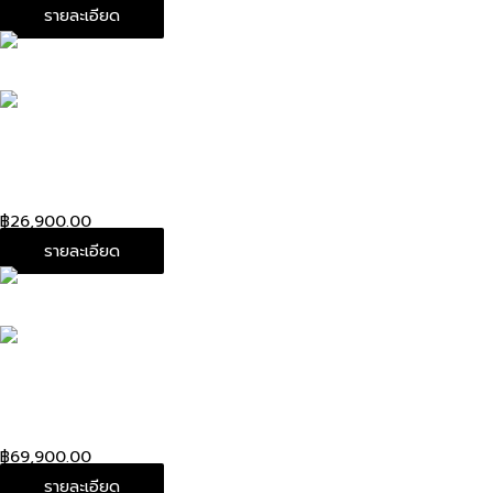
รายละเอียด
Used!in good condition Chanel Classic Flat wallet
pouch Black caviar with gold
฿
26,900.00
รายละเอียด
Used!in good condition Chanel Wallet on chain red
lambskin with silver hardware Holo 17
฿
69,900.00
รายละเอียด