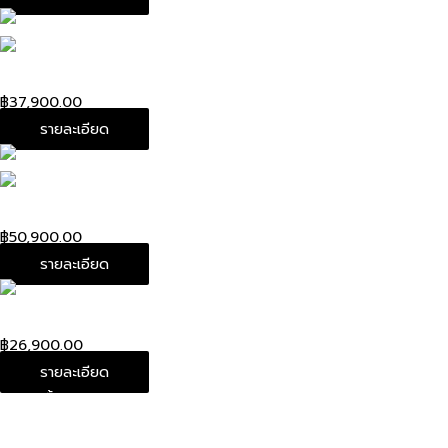
Used! Louis Alma Epi BB Orange Dc12
฿
37,900.00
รายละเอียด
Louis Belt bag Out door Monogram Eclipse noir Dc 19”
฿
50,900.00
รายละเอียด
Used! Louis Geronimos Damier 2 zip
฿
26,900.00
รายละเอียด
ดูสินค้าทั้งหมด