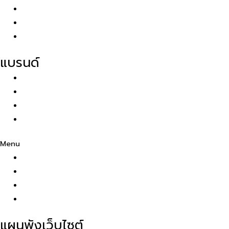
Hermes
Gucci
Bottega Veneta
แบรนด์
Dior
Balenciaga
LOEWE
CÉLINE
Menu
Dior
Balenciaga
LOEWE
CÉLINE
แผนพังเว็บไซต์