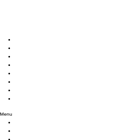
หน้าแรก
รับจำนำ
รับซื้อ
ฝากขาย
ร้านค้า
บทความ
เกี่ยวกับเรา
ติดต่อเรา
Menu
หน้าแรก
รับจำนำ
รับซื้อ