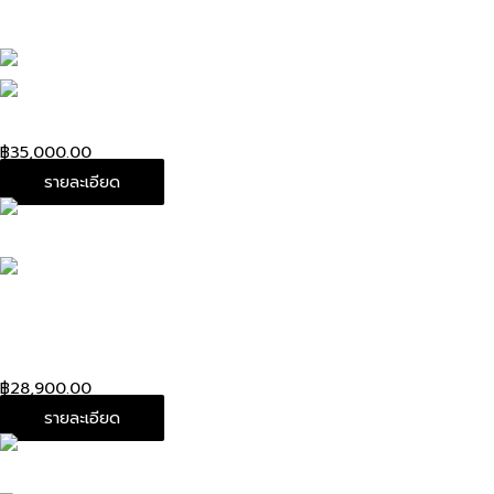
ดูสินค้าทั้งหมด
Used!Louis Bumbag Brooklyn Damier Dc.12
฿
35,000.00
รายละเอียด
Used! Louis Messenger Brooklyn Damier Pm dc 12
Damier canvas
฿
28,900.00
รายละเอียด