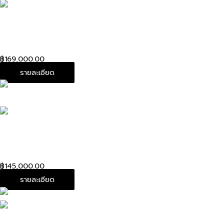
Used! In good condition Chanel mini 8” black caviar
Rhw Holo 21
฿
169,000.00
รายละเอียด
Like new ! Chanel Boy 8” pink lambskin with gold
hardware Holo 29 Fullset shop Thai
฿
145,000.00
รายละเอียด
Used! Louis Kimono tote bag Dc15”